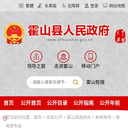
繁體
长辈版
无障碍
登录
网站地图
领导之窗
走进霍山
移动门户
霍山智搜
首页
公开首页
公开目录
公开指南
公开年报
您当前的位置：
首页
>
信息公开
> 霍山县政府办
>
新闻发布
>
新
闻发布会