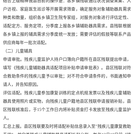
结合上级精神我县目前的操作是：各乡镇残联通过状况调查采集、入
户访视、家庭医生巡诊等开展需求筛查，确定服务对象辅助器具需求
种类和数量，组织各乡镇卫生院专家组，对服务对象进行评估定性、
适配定方、服务定项，分季度上报各乡镇辅助器具需求。县残联根据
各乡镇上报的辅具需求分季度统一发放；需要评估的假肢等联系产品
供应商每年一批次适配。
（二）儿童辅具
申请审批。残疾儿童监护人持户口簿向户籍所在县区残联提出申请，
填写《残疾儿童辅助器具适配项目补贴申请审批表》。县区残联对符
合救助条件的残疾儿童予以审批；对不符合申请条件的，书面通知申
请人，并告知原因。
评估适配。残疾儿童参加康复训练的定点机规发票以及残疾儿童辅助
器具使用照片或实物，向残疾儿童户籍地县区残联申请报销补贴，县
区残联核准后，于15个工作日内将补贴资金打卡发放至残疾儿童监护
人。
汇总上报。县区残联要及时将适配补贴信息录入至“残疾儿童康复救助