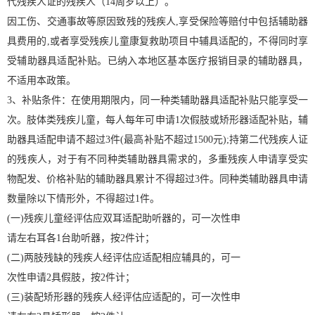
代残疾人证的残疾人（14周岁以上）。
因工伤、交通事故等原因致残的残疾人,享受保险等赔付中包括辅助器
具费用的,或者享受残疾儿童康复救助项目中辅具适配的，不得同时享
受辅助器具适配补贴。已纳入本地区基本医疗报销目录的辅助器具，
不适用本政策。
3、补贴条件：在使用期限内，同一种类辅助器具适配补贴只能享受一
次。肢体类残疾儿童，每人每年可申请1次假肢或矫形器适配补贴，辅
助器具适配申请不超过3件(最高补贴不超过1500元);持第二代残疾人证
的残疾人，对于有不同种类辅助器具需求的，多重残疾人申请享受实
物配发、价格补贴的辅助器具累计不得超过3件。同种类辅助器具申请
数量除以下情形外，不得超过1件。
(一)残疾儿童经评估应双耳适配助听器的，可一次性申
请左右耳各1台助听器，按2件计；
(二)两肢残缺的残疾人经评估应适配相应辅具的，可一
次性申请2具假肢，按2件计；
(三)装配矫形器的残疾人经评估应适配的，可一次性申