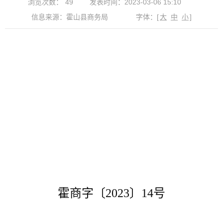
浏览次数：
49
发表时间：2023-03-06 15:10
信息来源：霍山县商务局
字体：
[
大
中
小
]
霍商字〔
2023
〕
14
号