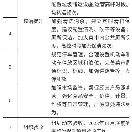
配置垃圾储运设施
,
运营高峰时段加
圾转运频次。
整治提升
加强清洗消杀，建立定时清扫保
度，
建议
配置清洗、吹干等设备；
4
厕所保洁，加大菜市内公共厕所保
度，高峰时段加密保洁频次。
规范停车管理，合理设置机动车和
动车停放区域和泊位，完善菜市周
5
通标识、标线，加强巡逻管控，禁
停乱放。
加强市场监管，督促经营户悬照亮
营，强化食品安全、价格、计量、
6
维权等日常管理，严厉查处违法经
为。
组织动态验收，
2023
年
11
月底前完
7
组织验收
有整治提升项目验收工作。