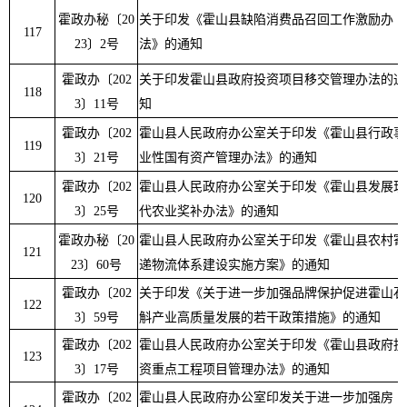
霍政办秘
〔
20
关于印发《霍山县缺陷消费品召回工作激励办
117
23
〕
2
号
法》的通知
霍政办
〔
202
关于印发霍山县政府投资项目移交管理办法的通
118
3
〕
11
号
知
霍政办
〔
202
霍山县人民政府办公室关于印发《霍山县行政事
119
3
〕
21
号
业性国有资产管理办法》的通知
霍政办
〔
202
霍山县人民政府办公室关于印发《霍山县发展现
120
3
〕
25
号
代农业奖补办法》的通知
霍政办秘
〔
20
霍山县人民政府办公室关于印发《霍山县农村寄
121
23
〕
60
号
递物流体系建设实施方案》的通知
霍政办
〔
202
关于印发《关于进一步加强品牌保护促进霍山石
122
3
〕
59
号
斛产业高质量发展的若干政策措施》的通知
霍政办
〔
202
霍山县人民政府办公室关于印发《霍山县政府投
123
3
〕
17
号
资重点工程项目管理办法》的通知
霍政办
〔
202
霍山县人民政府办公室印发关于进一步加强房