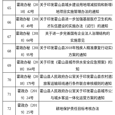
霍政办秘
〔
20
关于印发霍山县城乡建设用地增减挂钩和新增
65
18
〕
42
号
地项目实施管理办法的通知
霍政办秘〔
201
关于印发霍山县进一步加强基层医疗卫生机构
66
8
〕
49
号
才队伍建设的实施办法（试行）的通知
霍政办秘〔
201
关于进一步完善国有企业法人治理结构的
67
8
〕
64
号
实施意见
霍政办秘〔
201
关于印发霍山县
2018
年残疾人精准康复行动实
68
8
〕
95
号
方案的通知
霍政办秘
〔
20
关于印发《霍山县城市供水安全应急预案》的
69
18
〕
164
号
知
霍政办秘
〔
20
霍山县人民政府办公室关于印发霍山县农村道
70
18
〕
179
号
旅客运输班线通行条件联合审核细则的通知
霍政办
〔
201
霍山县人民政府办公室关于印发霍山县城市公
71
9
〕
24
号
与城乡客运一体化运营方案的通知
霍政办
〔
201
72
耕地保护责任目标考核办法
9
〕
25
号