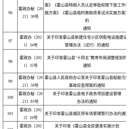
案
》《
霍山县特困人员认定审批权限下放工作
霍政办秘
〔
20
96
施方案
》《
霍山县临时救助改革试点实施方案
21
〕
30
号
的
通知
霍政办
〔
202
关于印发霍山县新建住宅小区供配电设施建设
97
1
〕
34
号
管理办法（试行）的通知
霍政办〔
202
关于印发霍山县
“
十四五
”
教育布局调整规划的
98
1
〕
35
号
通知
霍政办秘
〔
20
霍山县人民政府办公室关于印发霍山县船舶污
99
21
〕
59
号
事故应急预案的通知
霍政办秘
〔
20
关于印发霍山县电子政务项目建设管理
100
21
〕
83
号
办法的通知
霍政办
〔
202
101
关于印发霍山县城区停车场管理暂行办法的通
2
〕
10
号
霍政办
〔
202
关于印发《霍山县全民健身实施计划