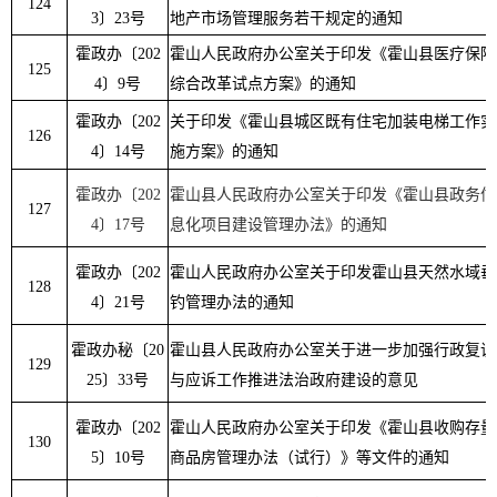
124
3
〕
23
号
地产市场管理服务若干规定的通知
霍政办〔
202
霍山人民政府办公室关于印发《霍山县医疗保障
125
4
〕
9
号
综合改革试点方案》的通知
霍政办〔
202
关于印发《霍山县城区既有住宅加装电梯工作实
126
4
〕
14
号
施方案》的通知
霍政办〔
202
霍山县人民政府办公室关于印发《霍山县政务信
127
4
〕
17
号
息化项目建设管理办法》的通知
霍政办〔
202
霍山人民政府办公室关于印发霍山县天然水域垂
128
4
〕
21
号
钓管理办法的通知
霍政办秘〔
20
霍山县人民政府办公室关于进一步加强行政复议
129
25
〕
33
号
与应诉工作推进法治政府建设的意见
霍政办〔
202
霍山人民政府办公室关于印发《霍山县收购存量
130
5
〕
10
号
商品房管理办法（试行）》等文件的通知