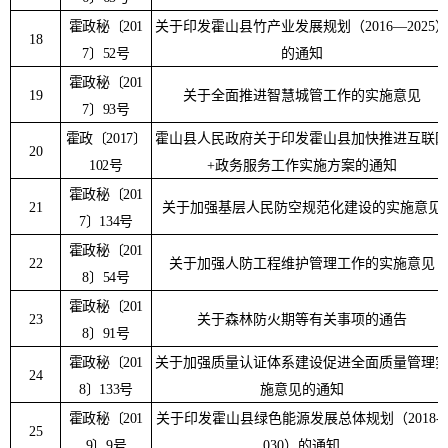
霍政秘〔
201
关于印发霍山县竹产业发展规划（
2016—2025
18
7
〕
52
号
的通知
霍政秘〔
201
19
关于全面推进智慧城管工作的实施意见
7
〕
93
号
霍政〔
2017
〕
霍山县人民政府关于印发霍山县加快推进互联
20
102
号
+
政务服务工作实施方案的通知
霍政秘〔
201
21
关于加强基层人民防空规范化建设的实施意见
7
〕
134
号
霍政秘〔
201
22
关于加强人防工程维护管理工作的实施意见
8
〕
54
号
霍政秘〔
201
23
关于森林防火期等有关事项的通告
8
〕
91
号
霍政秘〔
201
关于加强质量认证体系建设促进全面质量管理
24
8
〕
133
号
施意见的通知
霍政秘
〔
201
关于印发霍山县绿色能源发展总体规划（
2018-2
25
9
〕
9
号
030
）的通知