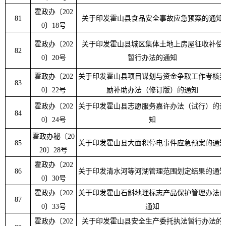
霍政办
〔
202
81
关于印发霍山县食品安全事故应急预案的通知
0
〕
18
号
霍政办
〔
202
关于印发霍山县城区集体土地上房屋征收补偿
82
0
〕
20
号
暂行办法的通知
霍政办
〔
202
关于印发霍山县项目谋划与资金争取工作考核
83
0
〕
22
号
励补助办法（修订版）的通知
霍政办
〔
202
关于印发霍山县志愿服务嘉许办法（试行）的
84
0
〕
24
号
知
霍政办秘
〔
20
85
关于印发霍山县大面积停电事件应急预案的通
20
〕
28
号
霍政办
〔
202
86
关于印发清水河等河湖管理范围划定结果的通
0
〕
30
号
霍政办
〔
202
关于印发霍山石斛地理标志产品保护管理办法
87
0
〕
33
号
通知
霍政办
〔
202
关于印发霍山县安全生产委托执法暂行办法的