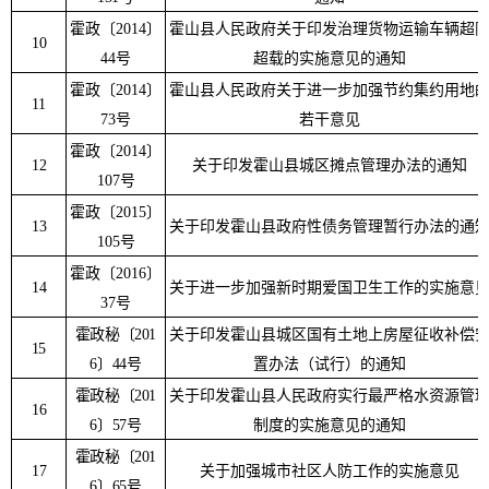
霍政〔
2014
〕
霍山县人民政府关于印发治理货物运输车辆超
10
44
号
超载的实施意见的通知
霍政〔
2014
〕
霍山县人民政府关于进一步加强节约集约用地
11
73
号
若干意见
霍政〔
2014
〕
12
关于印发霍山县城区摊点管理办法的通知
107
号
霍政〔
2015
〕
13
关于印发霍山县政府性债务管理暂行办法的通
105
号
霍政〔
2016
〕
14
关于进一步加强新时期爱国卫生工作的实施意
37
号
霍政秘〔
201
关于印发霍山县城区国有土地上房屋征收补偿
15
6
〕
44
号
置办法（试行）的通知
霍政秘〔
201
关于印发霍山县人民政府实行最严格水资源管
16
6
〕
57
号
制度的实施意见的通知
霍政秘〔
201
17
关于加强城市社区人防工作的实施意见
6
〕
65
号