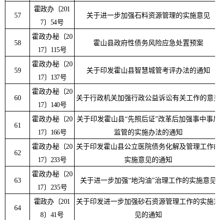
霍政办〔
201
57
关于进一步加强石料资源管理的实施意见
7
〕
54
号
霍政办秘
〔
20
58
霍山县政府性债务风险应急处置预案
17
〕
115
号
霍政办秘
〔
20
59
关于印发霍山县智慧城管考评办法的通知
17
〕
137
号
霍政办秘
〔
20
60
关于行政机关加强行政公益诉讼有关工作的意
17
〕
140
号
霍政办秘
〔
20
关于印发霍山县
“
先照后证
”
改革后加强事中事后
61
17
〕
166
号
监管的实施办法的通知
霍政办秘
〔
20
关于印发霍山县公立医院债务化解及管理工作
62
17
〕
233
号
实施意见的通知
霍政办秘
〔
20
63
关于进一步加强
“
地沟油
”
治理工作的实施意见
17
〕
235
号
霍政办〔
201
关于印发进一步加强砂石资源管理工作的实施
64
8
〕
41
号
见的通知