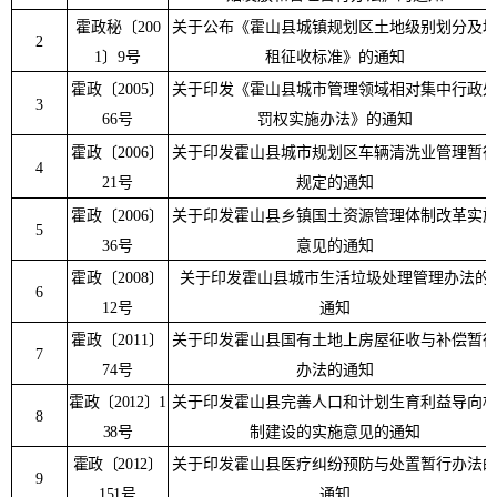
霍政秘〔
200
关于公布《霍山县城镇规划区土地级别划分及
2
1
〕
9
号
租征收标准》的通知
霍政〔
2005
〕
关于印发《霍山县城市管理领域相对集中行政
3
66
号
罚权实施办法》的通知
霍政〔
2006
〕
关于印发霍山县城市规划区车辆清洗业管理暂
4
21
号
规定的通知
霍政〔
2006
〕
关于印发霍山县乡镇国土资源管理体制改革实
5
36
号
意见的通知
霍政〔
2008
〕
关于印发霍山县城市生活垃圾处理管理办法的
6
12
号
通知
霍政〔
2011
〕
关于印发霍山县国有土地上房屋征收与补偿暂
7
74
号
办法的通知
霍政
〔
2012
〕
1
关于印发霍山县完善人口和计划生育利益导向
8
38
号
制建设的实施意见的通知
霍政
〔
2012
〕
关于印发霍山县医疗纠纷预防与处置暂行办法
9
151
号
通知