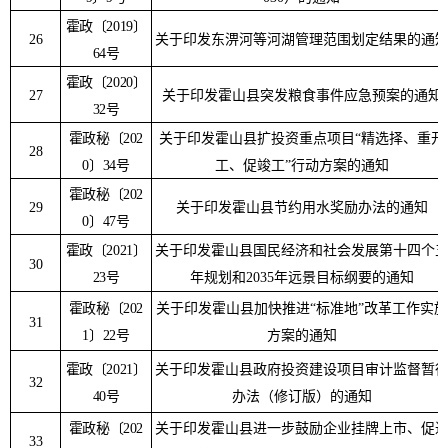
霍政
〔
2019
〕
26
关于印发东淠河等河湖管理范围划定结果的通
64
号
霍政
〔
2020
〕
27
关于印发霍山县突发粮食事件应急预案的通知
32
号
霍政秘
〔
202
关于印发霍山县扩投资重点项目
“
精选择、重开
28
0
〕
34
号
工、促竣工
”
行动方案的通知
霍政秘
〔
202
29
关于印发霍山县节约用水奖励办法的通知
0
〕
47
号
霍政
〔
2021
〕
关于印发霍山县国民经济和社会发展第十四个
30
23
号
年规划和
2035
年远景目标纲要的通知
霍政秘
〔
202
关于印发霍山县加快推进
“
标准地
”
改革工作实施
31
1
〕
22
号
方案的通知
霍政
〔
2021
〕
关于印发霍山县政府投资建设项目审计监督暂
32
40
号
办法（修订版）的通知
霍政秘
〔
202
关于印发霍山县进一步鼓励企业挂牌上市、促
33