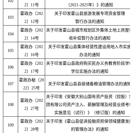
102
2
〕
11
号
（
2021-2025
年）》的通知
霍政办
〔
202
关于印发霍山县旅游发展专项资金管理
103
2
〕
12
号
暂行办法的通知
霍政办
〔
202
关于印发霍山县城市规划区外集体土地上房屋
104
2
〕
14
号
收补偿暂行办法的通知
霍政办
〔
202
关于印发霍山县集体经营性建设用地入市实施
105
2
〕
16
号
办法的通知
霍政办
〔
202
关于印发霍山县政府购买民办义务教育阶段学
106
2
〕
17
号
学位实施办法的通知
霍政办秘
〔
20
107
关于印发霍山县县级储备粮油管理办法的通知
22
〕
25
号
关于印发《安徽大别山国有资产投资（控股）
霍政办
〔
202
108
团有限公司资产注入、薪酬管理及经营业绩考
2
〕
27
号
实施意见（试行）》（修订版）的通知
霍政办
〔
202
关于印发《霍山县促进投融资担保领域健康发
109
2
〕
28
号
的管理办法》的通知