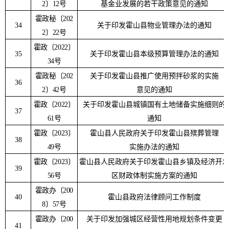
2
〕
12
号
基金业发展的若干政策意见的通知
霍政秘
〔
202
34
关于印发霍山县物业管理办法的通知
2
〕
22
号
霍政
〔
2022
〕
35
关于印发霍山县本级预算管理办法的通知
34
号
霍政秘
〔
202
关于印发霍山县推广使用预拌砂浆的实施
36
2
〕
42
号
意见的通知
霍政
〔
2022
〕
关于印发霍山县城镇国有土地储备实施细则的
37
61
号
通知
霍政
〔
2023
〕
霍山县人民政府关于印发霍山县殡葬管理
38
49
号
实施办法的通知
霍政
〔
2023
〕
霍山县人民政府关于印发霍山县乡镇及经济开
39
56
号
区财政体制实施方案的通知
霍政办〔
200
40
霍山县政府法律顾问工作制度
8
〕
57
号
霍政办〔
200
关于印发加强城区经营性用地规划条件变更
41