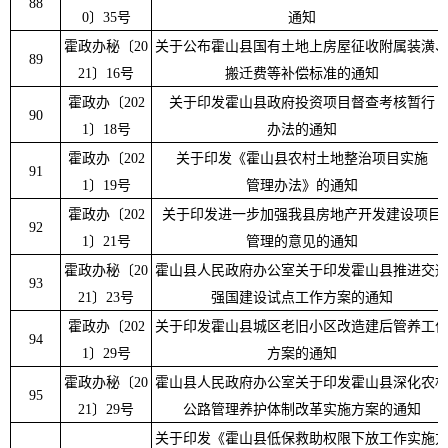
88
0
〕
35
号
通知
霍政办秘
〔
20
关于公布霍山县国有土地上房屋征收附属装潢
89
21
〕
16
号
搬迁费等补偿标准的通知
霍政办
〔
202
关于印发霍山县政府投资项目督查考核暂行
90
1
〕
18
号
办法的通知
霍政办
〔
202
关于印发《霍山县农村土地整治项目实施
91
1
〕
19
号
管理办法》的通知
霍政办
〔
202
关于印发进一步加强我县房地产开发建设项目
92
1
〕
21
号
管理的意见的通知
霍政办秘
〔
20
霍山县人民政府办公室关于印发霍山县推进交
93
21
〕
23
号
强国建设试点工作方案的通知
霍政办
〔
202
关于印发霍山县城区老旧小区改造建后管养工
94
1
〕
29
号
方案的通知
霍政办秘
〔
20
霍山县人民政府办公室关于印发霍山县深化农
95
21
〕
29
号
公路管理养护体制改革实施方案的通知
关于印发
《
霍山县低保救助权限下放工作实施