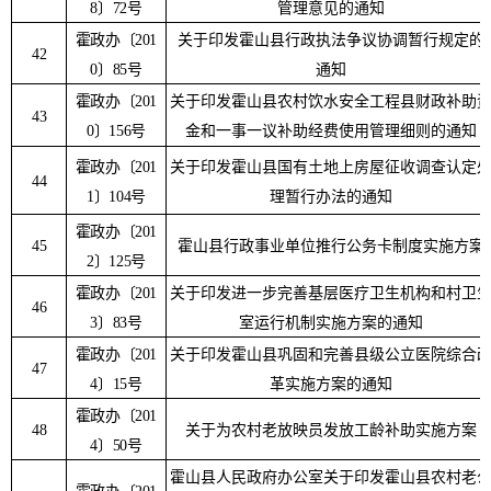
8
〕
72
号
管理意见的通知
霍政办〔
201
关于印发霍山县行政执法争议协调暂行规定的
42
0
〕
85
号
通知
霍政办〔
201
关于印发霍山县农村饮水安全工程县财政补助
43
0
〕
156
号
金和一事一议补助经费使用管理细则的通知
霍政办〔
201
关于印发霍山县国有土地上房屋征收调查认定
44
1
〕
104
号
理暂行办法的通知
霍政办
〔
201
45
霍山县行政事业单位推行公务卡制度实施方案
2
〕
125
号
霍政办
〔
201
关于印发进一步完善基层医疗卫生机构和村卫
46
3
〕
83
号
室运行机制实施方案的通知
霍政办〔
201
关于印发霍山县巩固和完善县级公立医院综合
47
4
〕
15
号
革实施方案的通知
霍政办〔
201
48
关于为农村老放映员发放工龄补助实施方案
4
〕
50
号
霍山县人民政府办公室关于印发霍山县农村老