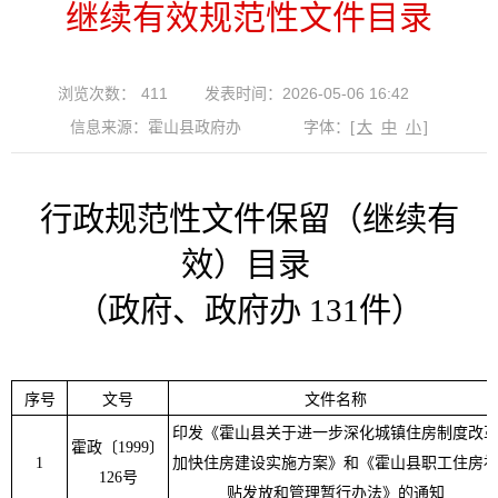
继续有效规范性文件目录
浏览次数：
411
发表时间：2026-05-06 16:42
信息来源：霍山县政府办
字体：
[
大
中
小
]
行政规范性文件保留（继续有
效）目录
（政府、政府办
131件）
序号
文号
文件名称
印发《霍山县关于进一步深化城镇住房制度改
霍政〔
1999
〕
1
加快住房建设实施方案》和《霍山县职工住房
126
号
贴发放和管理暂行办法》
的
通知