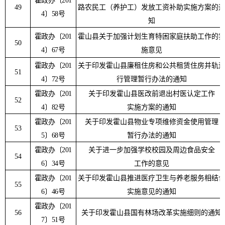
霍政办〔
201
49
路农民工（养护工）发放工资补助实施方案的
4
〕
58
号
知
霍政办〔
201
霍山县关于加强计划生育特困家庭扶助工作的
50
4
〕
67
号
施意见
霍政办〔
201
关于印发霍山县廉租住房和公共租赁住房并轨
51
4
〕
72
号
行管理暂行办法的通知
霍政办〔
201
关于印发霍山县医改前退出村医认定工作
52
4
〕
82
号
实施方案的通知
霍政办
〔
201
关于印发霍山县物业专项维修资金使用管理
53
5
〕
68
号
暂行办法的通知
霍政办〔
201
关于进一步加强学校校园及周边食品安全
54
6
〕
34
号
工作的意见
霍政办〔
201
关于印发霍山县推进医疗卫生与养老服务相结
55
6
〕
46
号
实施意见的通知
霍政办〔
201
56
关于印发霍山县国有林场改革实施细则的通知
7
〕
51
号