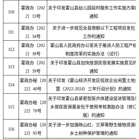
霍政办
〔
202
关于印发霍山县幼儿园延时服务工作实施方案
110
2
〕
33
号
通知
霍政办
〔
202
关于进一步规范全县限额以下工程项目发包
111
2
〕
34
号
工作的通知
霍政办
〔
202
霍山县人民政府办公室关于推进人防工程产权
112
2
〕
38
号
制度改革的实施办法（试行）
霍政办〔
202
关于印发霍山县加快旅游民宿发展实施意见的
113
2
〕
39
号
通知
霍政办秘
〔
20
关于印发《霍山经济开发区低效企业闲置土地
114
22
〕
40
号
置（
2022-2024
）三年行动计划》的通知
关于印发霍山县紧密型医共体建设促进管理及
霍政办秘
〔
20
115
乡居民医保基金包干使用考核激励办法（修订
22
〕
70
号
版）的通知
霍政办秘〔
20
关于进一步加强映山红、兰草等野生植物资源
116
22
〕
95
号
乡土树种保护管理的通知