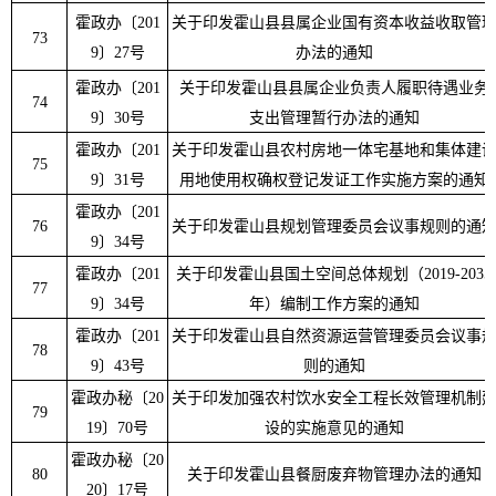
霍政办
〔
201
关于印发霍山县县属企业国有资本收益收取管
73
9
〕
27
号
办法的通知
霍政办
〔
201
关于印发霍山县县属企业负责人履职待遇业务
74
9
〕
30
号
支出管理暂行办法的通知
霍政办
〔
201
关于印发霍山县农村房地一体宅基地和集体建
75
9
〕
31
号
用地使用权确权登记发证工作实施方案的通知
霍政办
〔
201
76
关于印发霍山县规划管理委员会议事规则的通
9
〕
34
号
霍政办
〔
201
关于印发霍山县国土空间总体规划（
2019-2035
77
9
〕
34
号
年）编制工作方案的通知
霍政办
〔
201
关于印发霍山县自然资源运营管理委员会议事
78
9
〕
43
号
则的通知
霍政办秘
〔
20
关于印发加强农村饮水安全工程长效管理机制
79
19
〕
70
号
设的实施意见的通知
霍政办秘
〔
20
80
关于印发霍山县餐厨废弃物管理办法的通知
20
〕
17
号