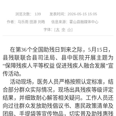
浏览次数：
139
发表时间：2026-05-15 15:05
作者：马乐雨 田源 刘皓
信息来源：霍山县融媒体中心
字体：
[
大
中
小
]
在第36个全国助残日到来之际，5月15日，
县残联联合县司法局、县中医院开展主题为
“保障残疾人平等权益 促进残疾人融合发展”宣
传活动。
活动现场，医务人员严格按照认定标准，结
合部分群众实际情况，现场出具残疾等级评定
结果，并细致耐心解答相关疑问。工作人员还
向过往群众发放助残倡议书、惠民政策清单及
团扇、手提袋等宣传物品，切实普及助残惠残