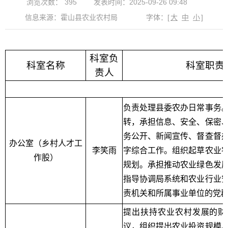
浏览次数：
395
发表时间：2025-09-26 09:48
信息来源：霍山县农业农村局
字体：
[
大
中
小
]
科室负
科室名称
科室职责
责人
负责处理县委农办日常事务
转，承担信息、安全、保密
务公开、新闻宣传、督查督
办公室（乡村人才工
李笑雨
字综合工作。组织起草农业
作股）
规划。承担推动农业绿色发
指导协调局系统和农业行业
责机关和所属事业单位的党
提出扶持农业农村发展的财
议，组织提出农业投资规模