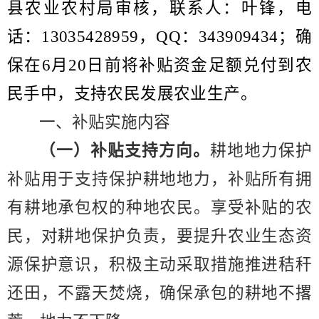
县
农业
农村局审核，
联系人：叶锋，电
话：
13035428959
，
QQ
：
343909434
；
确
保在
6
月
2
0
日前将补贴资金足额兑付到农
民手中，支持农民发展农业生产。
一、补贴实施内容
（一）补贴支持方向。
耕地地力保护
补贴
用于支持保护耕地地力，补贴所有拥
有耕地承包权的种地农民。享受补贴的农
民，对耕地保护负责，要提升农业生态资
源保护意识，积极主动采取措施推进秸秆
还田，不露天焚烧，确保承包的耕地不撂