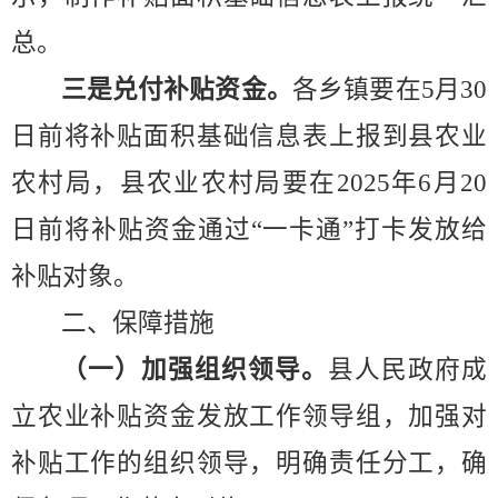
总。
三是兑付补贴资金。
各乡镇要在
5
月
30
日前将补贴面积基础信息表上报到县农业
农村局，县
农业农村局
要在
20
2
5
年
6
月
2
0
日前将补贴资金通过
“
一卡通
”
打卡发放给
补贴对象。
二、保障措施
（一）
加强组织领导
。
县人民政府
成
立
农业补贴资金发放工作领导组，加强对
补贴工作的组织领导，明确责任分工，确