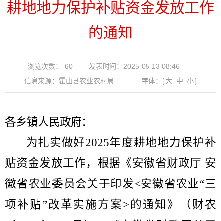
耕地地力保护补贴资金发放工作
的通知
浏览次数：
60
发表时间：2025-05-13 08:46
信息来源：霍山县农业农村局
字体：
[
大
中
小
]
各乡镇人民政府：
为扎实做好
20
2
5
年度
耕地地力保护补
贴
资金发放工作，根据《安徽省财政厅
安
徽省农业委员会关于印发
<
安徽省农业“三
项补贴”改革实施方案
>
的通知》（财农