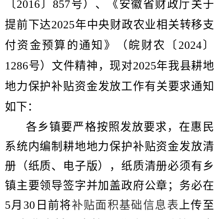
〔
2016
〕
857
号）
、
《安徽省财政厅关于
提前下达
2025
年中央财政农业相关转移支
付资金预算的通知》（皖财农〔
202
4
〕
1286
号）文件精神
，
现对
20
2
5
年我县
耕地
地力保护补贴
资金发放工作有关要求通知
如下：
各乡镇要严格按照发放要求，在惠民
系统内编制
耕地地力保护补贴
资金发放清
册（纸质、电子版），纸质清册必须有乡
镇主要领导签字并加盖政府公章
；
务必在
5
月
30
日前将
补贴面积基础信息表
上传至