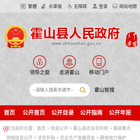
繁體
长辈版
无障碍
登录
网站地图
领导之窗
走进霍山
移动门户
霍山智搜
首页
公开首页
公开目录
公开指南
公开年报
您当前的位置：
首页
>
信息公开
> 霍山县农业农村局
>
基层重点
领域信息公开
>
涉农补贴
>
农业生产发展资金
>
耕地地力保护