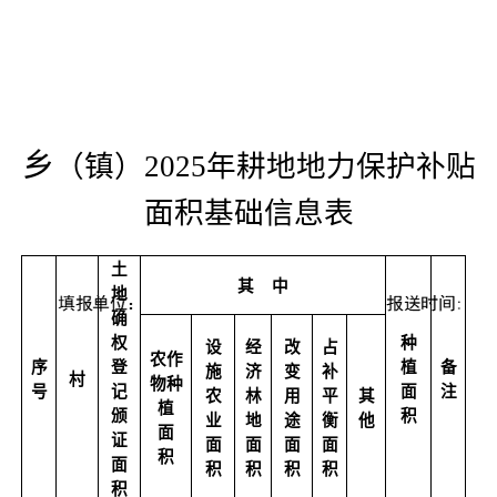
乡
（镇）
2025年耕地地力保护补贴
面积基础信息表
土
其
中
地
确
权
种
设
经
改
占
农作
序
登
植
备
施
济
变
补
村
物种
号
记
面
注
农
林
用
平
其
植
颁
积
业
地
途
衡
他
面
证
面
面
面
面
积
面
积
积
积
积
积