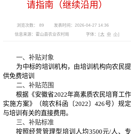
请指南（继续沿用）
浏览次数：
89
发表时间：2026-04-27 14:36
信息来源：霍山县农业农村局
字体：
[
大
中
小
]
一、补贴对象
为中标的培训机构，由培训机构向农民提
供免费培训
二、补贴范围
根据《安徽省
2022
年高素质农民培育工作
实施方案》（皖农科函〔
2022
〕
426
号）规定
与培训有关的直接费用。
三、补贴标准
按照经营管理型培训人均
3500
元
/
人、专