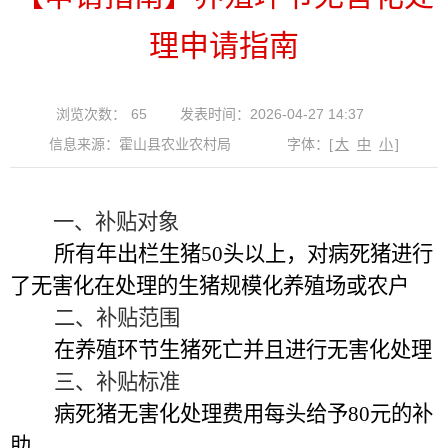
理申请指南
浏览次数：
65
发表时间：2026-04-27 14:37
信息来源：霍山县农业农村局
字体：
[
大
中
小
]
一、补贴对象
所有年出栏生猪
50
头以上，对病死猪进行
了无害化在处理的生猪规模化养殖场或农户
二、补贴范围
在养殖环节生猪死亡并且进行无害化处理
三、补贴标准
病死猪无害化处理费用每头给予
80
元的补
助