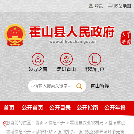
登录
网站地图
领导之窗
走进霍山
移动门户
霍山智搜
首页
公开首页
公开目录
公开指南
公开年报
您当前的位置：
首页
>
信息公开
> 霍山县农业农村局
>
基层重点
领域信息公开
>
涉农补贴
>
强制扑杀、强制免疫和养殖环节无害