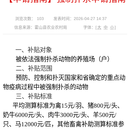
浏览次数：
103
发表时间：2026-04-27 14:37
信息来源：霍山县农业农村局
字体：
[
大
中
小
]
一、补贴对象
被依法强制扑杀动物的养殖场（户）
二、补贴范围
预防、控制和扑灭国家和省确定的重点动
物疫病过程中被强制扑杀的动物
三、补贴标准
平均测算标准为禽
15
元
/
羽、猪
800
元
/
头、
奶牛
6000
元
/
头、肉牛
3000
元
/
头、羊
500
元
/
只、马
12000
元
/
匹，其他畜禽补助测算标准参