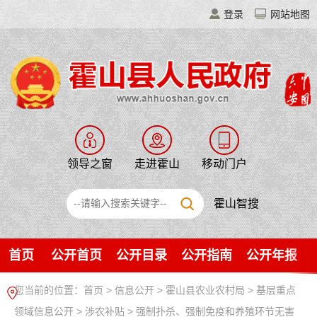
登录
网站地图
领导之窗
走进霍山
移动门户
霍山智搜
首页
公开首页
公开目录
公开指南
公开年报
您当前的位置：
首页
>
信息公开
> 霍山县农业农村局
>
基层重点
领域信息公开
>
涉农补贴
>
强制扑杀、强制免疫和养殖环节无害