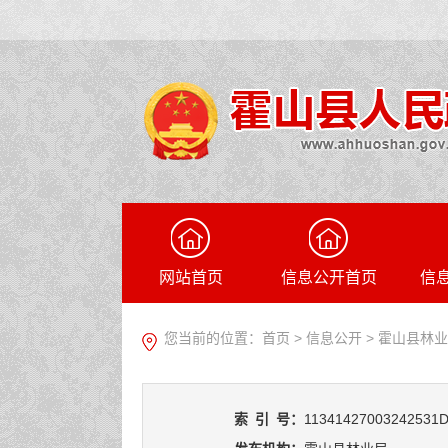
网站首页
信息公开首页
信
您当前的位置：
首页
>
信息公开
> 霍山县林
索
引
号：
11341427003242531D