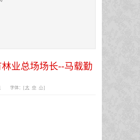
07
林业总场场长--马载勤
错
字体：
[
大
中
小
]