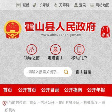
繁體
长辈版
无障碍
登录
网站地图
领导之窗
走进霍山
移动门户
霍山智搜
首页
公开首页
公开目录
公开指南
公开年报
您当前的位置：
首页
>
信息公开
> 霍山县林业局
>
机关简介
>
组
织机构