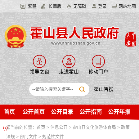
繁體
长辈版
无障碍
登录
网站地图
领导之窗
走进霍山
移动门户
霍山智搜
首页
公开首页
公开目录
公开指南
公开年报
您当前的位置：
首页
>
信息公开
> 霍山县文化旅游体育局
>
政策
法规
>
部门文件
>
规范性文件