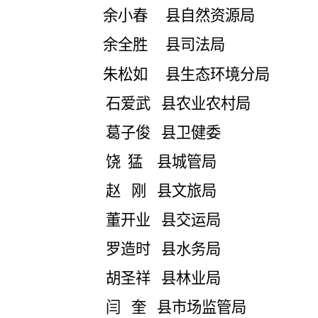
余小春
县自然资源局
余全胜
县司法局
朱松如
县生态环境分局
石爱武
县农业农村局
葛子俊
县卫健委
饶
猛
县城管局
赵
刚
县文
旅
局
董开业
县交运局
罗造时
县水务局
胡圣祥
县林业局
闫
奎
县市场监管局