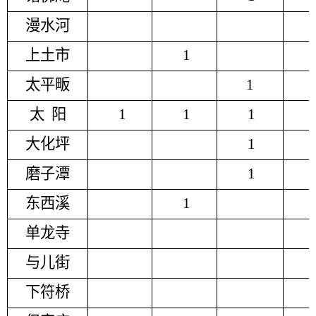
漫水河
上土市
1
太平畈
1
太
阳
1
1
1
大化坪
1
磨子潭
1
东西溪
1
单龙寺
与儿街
下符桥