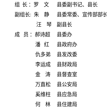
组
长
：罗
文
县委副书记、县长
副组长
:
朱
静
县委常委、宣传部部长
汪
琴
副县长
成
员
：郝诗超
县委办
潘
红
县政府办
仇多弟
县发改委
李运成
县财政局
金
涛
县督查室
万直松
县公安局
奚维柱
县应急局
何
林
县住建局