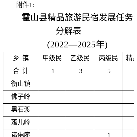
附件
1:
霍山县
精品旅游民宿发展任务
分解表
(2022—2025
年
)
乡
镇
甲级民
乙级民
丙级民
精
合
计
1
3
5
衡山镇
佛子岭
黑石渡
落儿岭
诸佛庵
1