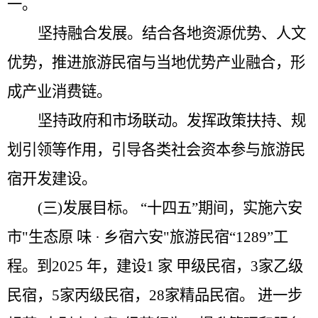
一。
坚持融合发展。结合各地资源优势、人文
优势，推进旅游民宿与当地优势产业融合，形
成产业消费链。
坚持政府和市场联动。发挥政策扶持、规
划引领等作用
，
引导各类社会资本参与旅游民
宿开发建设。
(三)发展目标。
“十四五”
期间，实施六安
市
"
生态原 味
·
乡宿六安
"
旅游民宿
“1289”
工
程。到
2025
年，建设
1
家 甲级民宿，
3
家乙级
民宿，
5
家丙级民宿，
28
家精品民宿。 进一步