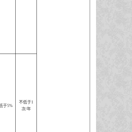
不低于
1
低于
5%
次
/
年