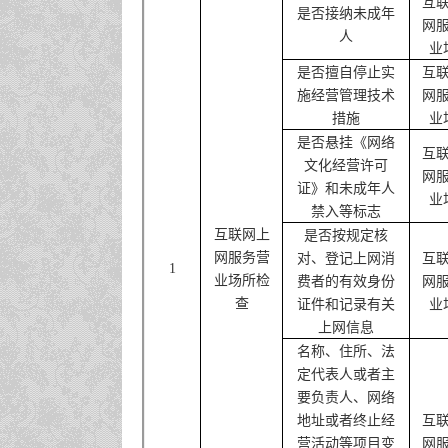
互
是否接纳未成年
网
人
业
是否擅自停止实
互
施经营管理技术
网
措施
业
是否悬挂《网络
互
文化经营许可
网
证》和未成年人
业
禁入等标志
互联网上
是否按规定核
网服务营
对、登记上网消
互
1
业场所检
费者的有效身份
网
查
证件和记录有关
业
上网信息
名称、住所、法
定代表人或者主
要负责人、网络
地址或者终止经
互
营活动等项目变
网