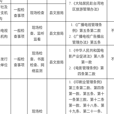
构
7.
《大陆居民赴台湾地
行社及
区旅游管理办法》
一般检
分支机
现场检查
县文旅局
查事项
构
1.
《广播电视管理条
现场检
播电视
一般检
例》第五条第二款
查、监听
县文旅局
出机构
查事项
2.
《广播电视广告播出
监看
管理办法》第五条
1.
《中华人民共和国电
现场检
影产业促进法》第八条
影发行
一般检
查、书面
县文旅局
第一款
映单位
查事项
检查、网
2.
《电影管理条例》第
络监测
四条第二款
1.
《印刷业管理条例》
第三条第二款、第四条
第一款、第五条、第十
一条第三款、第十二条
第一款、第十八条、第
现场检
十九条、第二十一条、