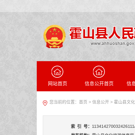
网站首页
信息公开首页
信
您当前的位置：
首页
>
信息公开
> 霍山县文
索
引
号：
113414270032426111