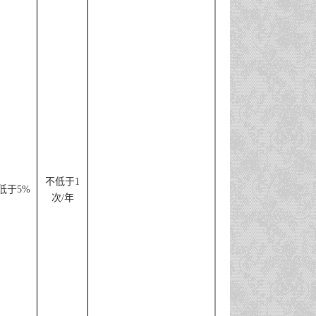
不低于
1
低于
5%
次
/
年