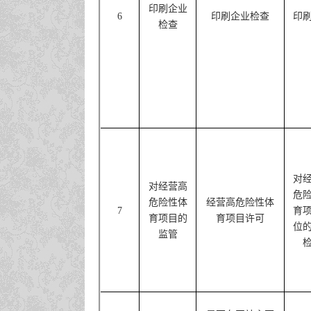
印刷企业
6
印刷企业检查
印
检查
对
对
经营高
危
危
险性体
经营高危险性体
7
育
育项目的
育项目许可
位
监管