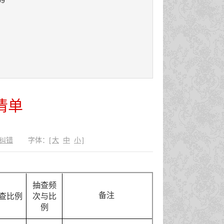
09
清单
纠错
字体：
[
大
中
小
]
抽查频
备注
查比例
次与比
例