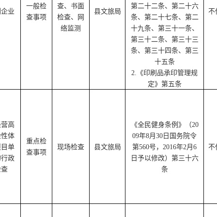
一般检
查、书面
第二十二条、第二十六
刷企业
县文旅局
不
查事项
检查、网
条、第二十七条、第二
络监测
十九条、第三十一条、
第三十二条、第三十三
条、第三十四条、第三
十五条
2.
《印刷品承印管理规
定》第五条
经营
高
《全民健身条例》（
20
险性
体
09
年
8
月
30
日国务院令
重点
检
项目
单
现场
检查
县文旅局
第
560
号，
2016
年
2
月
6
不
查事项
的
行政
日予以修改）第三十六
检查
条