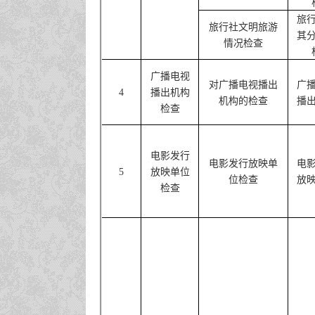
旅
旅行社文明旅游
其
情况检查
广播电视
对广播电视播出
广
4
播出机构
机构的检查
播
检查
电影发行
电影发行放映单
电
5
放映单位
位检查
放
检查