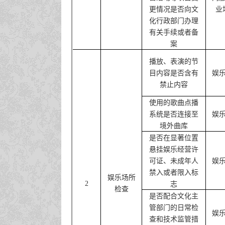
更情况是否向文
业
化行政部门办理
有关手续或者备
案
播放、表演的节
目内容是否含有
娱
禁止内容
使用的歌曲点播
系统是否连接至
娱
境外曲库
是否在显著位置
悬挂娱乐经营许
可证、未成年人
娱
禁入或者限入标
娱乐场所
2
志
检查
是否配合文化主
管部门的日常检
娱
查和技术监管措