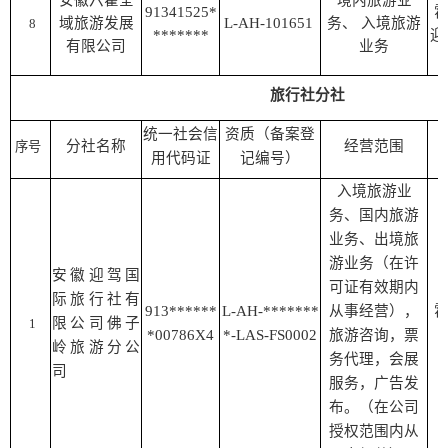
安徽六霍全
境内旅游业
91341525*
域旅游发展
L-AH-101651
务、 入境旅游
8
*******
迎
有限公司
业务
旅行社分社
统一社会信
资质（备案登
分社名称
经营范围
序号
用代码证
记编号）
入境旅游业
务、国内旅游
业务、出境旅
游业务（在许
安徽迎驾国
可证有效期内
际旅行社有
913******
L-AH-*******
从事经营），
限公司佛子
1
*00786X4
*-LAS-FS0002
旅游咨询，票
岭旅游分公
务代理，会展
司
服务，广告发
布。（在公司
授权范围内从