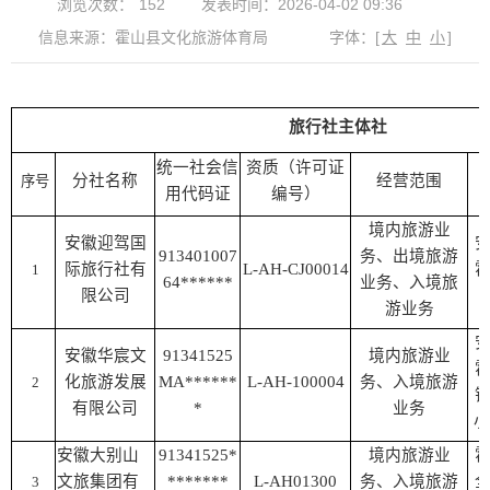
浏览次数：
152
发表时间：2026-04-02 09:36
信息来源：霍山县文化旅游体育局
字体：
[
大
中
小
]
旅行社主体社
统一社会信
资质（许可证
分社名称
经营范围
序号
用代码证
编号）
境内旅游业
安徽迎驾国
913401007
务、出境旅游
际旅行社有
L-AH-CJ00014
1
64******
业务、入境旅
限公司
游业务
安徽华宸文
91341525
境内旅游业
化旅游发展
MA******
L-AH-100004
务、入境旅游
2
有限公司
*
业务
小
安徽大别山
91341525*
境内旅游业
文旅集团有
*******
L-AH01300
务、入境旅游
3