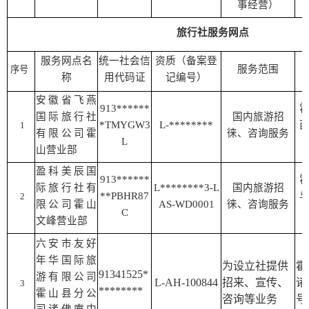
事经营）
旅行社服务网点
服务网点名
统一社会信
资质（备案登
服务范围
序号
称
用代码证
记编号）
安徽省飞燕
913******
国际旅行社
国内旅游招
*TMYGW3
L-********
1
有限公司霍
徕、咨询服务
L
山营业部
盈科美辰国
913******
际旅行社有
L********3-L
国内旅游招
**PBHR87
2
限公司霍山
AS-WD0001
徕、咨询服务
C
文峰营业部
六安市友好
年华国际旅
为设立社提供
霍
91341525*
游有限公司
L-AH-100844
招来、宣传、
诸
3
********
霍山县分公
咨询等业务
号