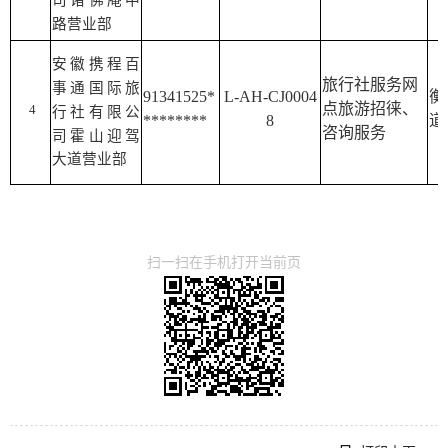
司诸佛庵中
路营业部
安徽携程百
旅行社服务网
事通国际旅
91341525*
L-AH-CJ0004
衡
点旅游招徕、
4
行社有限公
********
8
道
咨询服务
司霍山迎驾
大道营业部
扫一扫在手机打开当前页