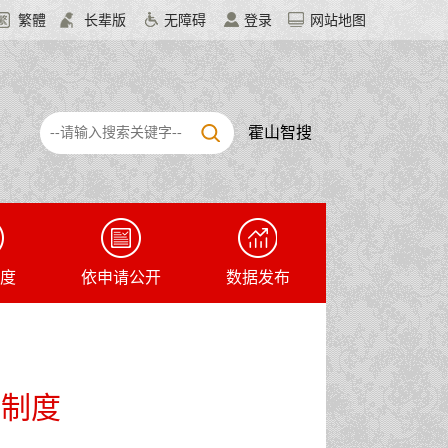
繁體
长辈版
无障碍
登录
网站地图
霍山智搜
度
依申请公开
数据发布
调制度