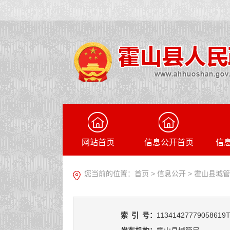
网站首页
信息公开首页
信
您当前的位置：
首页
>
信息公开
> 霍山县城
索
引
号：
11341427779058619T