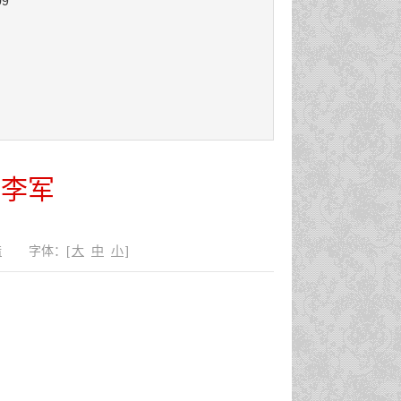
09
长李军
错
字体：
[
大
中
小
]