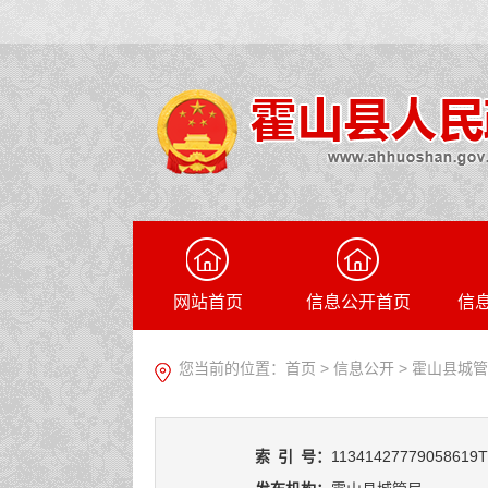
网站首页
信息公开首页
信
您当前的位置：
首页
>
信息公开
> 霍山县城
索
引
号：
11341427779058619T