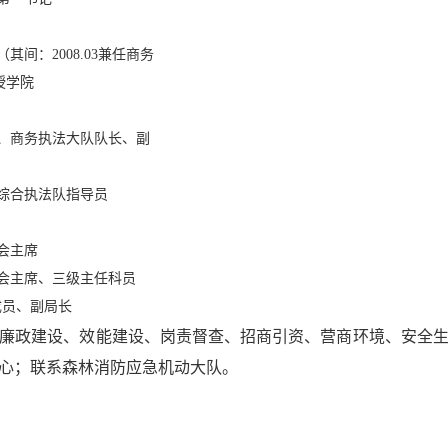
长（其间：2008.03兼任商务
函授学院
股股长、商务执法大队队长、副
化市场综合执法队指导员
工会主席
育局工会主席、三级主任科员
成员、副局长
廉政
建设、效能建设
、
岗责督查、
招商引资、
营商环境、
安全
心
；
联系森林消防应急
机动
大队。