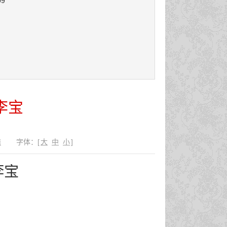
09
李宝
错
字体：
[
大
中
小
]
李宝