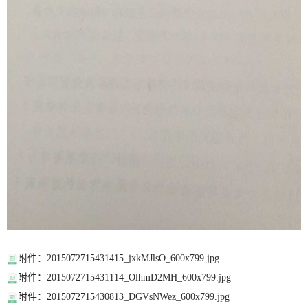
附件：2015072715431415_jxkMJlsO_600x799.jpg
附件：2015072715431114_OlhmD2MH_600x799.jpg
附件：2015072715430813_DGVsNWez_600x799.jpg