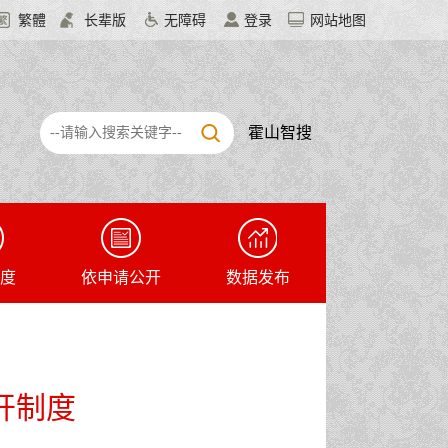
繁體
长辈版
无障碍
登录
网站地图
霍山智搜
度
依申请公开
数据发布
开制度