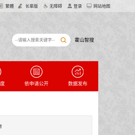
繁體
长辈版
无障碍
登录
网站地图
霍山智搜
度
依申请公开
数据发布
育