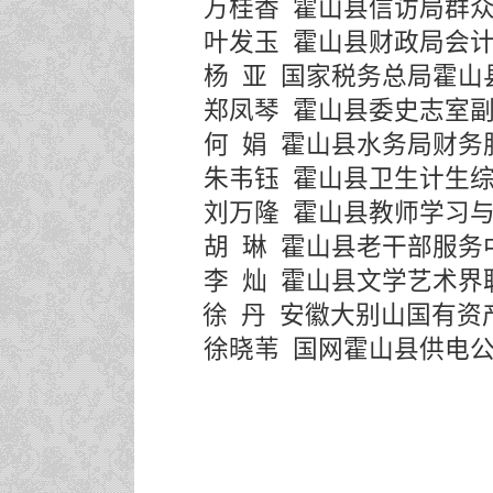
万桂香
霍山县信访局群
叶发玉
霍山县财政局会
杨
亚
国家税务总局霍山
郑凤琴
霍山县委史志室
何
娟
霍山县水务局财务
朱韦钰
霍山县卫生计生
刘万隆
霍山县教师学习
胡
琳
霍山县老干部服务
李
灿
霍山县文学艺术界
徐
丹
安徽大别山国有资
徐晓苇
国网霍山县供电