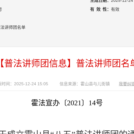
生成日期：
2025-12-24
号
有
效
性：
有效
普法讲师团名单
【普法讲师团信息】普法讲师团名
时间：2025-12-24 15:05
信息来源：霍山县与儿街镇
我要纠
霍法宣办〔
2021
〕
14
号