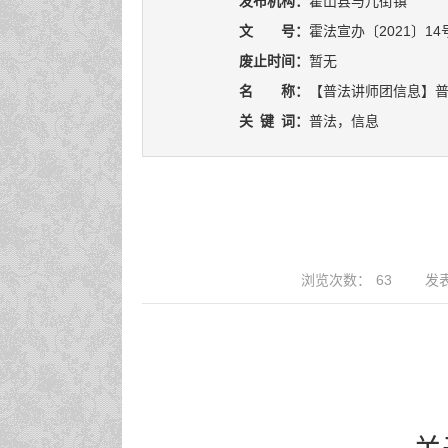
发布机构：
霍山县与儿街镇
文 号：
霍法宣办〔2021〕14
废止时间：
暂无
名 称：
【普法讲师团信息】
关
键
词：
普法，信息
浏览次数：
63
发表