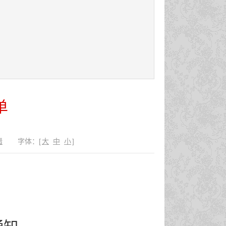
单
错
字体：
[
大
中
小
]