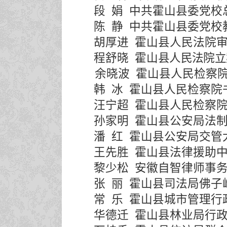
段
娟
中共霍山县委党校
陈
静
中共霍山县委党校
胡厚进
霍山县人民法院
程舒晓
霍山
县人民法院立
余晓波
霍山县人民检察
韩
冰
霍山县人民检察院
汪宁超
霍山县人民检察
孙家明
霍山县公安局法
潘
红
霍山县公安局交管
王先胜
霍山县法律援助
黎少松
安徽自智律师事
张
丽
霍山县司法局佛子
常
乐
霍山县城市管理行
华德迁
霍山县林业局行