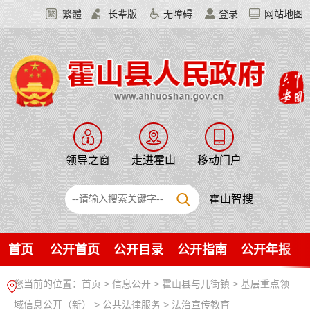
繁體
长辈版
无障碍
登录
网站地图
领导之窗
走进霍山
移动门户
霍山智搜
首页
公开首页
公开目录
公开指南
公开年报
您当前的位置：
首页
>
信息公开
> 霍山县与儿街镇
>
基层重点领
域信息公开（新）
>
公共法律服务
>
法治宣传教育