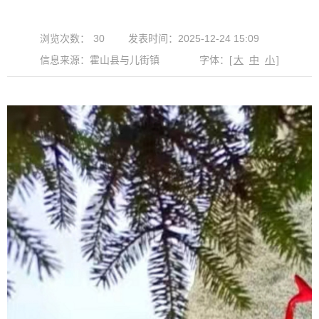
浏览次数：
30
发表时间：2025-12-24 15:09
信息来源：霍山县与儿街镇
字体：
[
大
中
小
]