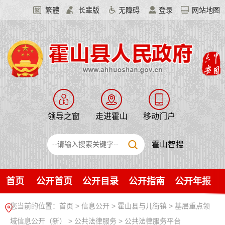
繁體
长辈版
无障碍
登录
网站地图
领导之窗
走进霍山
移动门户
霍山智搜
首页
公开首页
公开目录
公开指南
公开年报
您当前的位置：
首页
>
信息公开
> 霍山县与儿街镇
>
基层重点领
域信息公开（新）
>
公共法律服务
>
公共法律服务平台