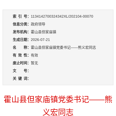
索
引
号：
1134142700324342XL/202104-00070
信息分类：
政府领导
发布机构：
霍山县但家庙镇
生成日期：
2026-07-21
名 称：
霍山县但家庙镇党委书记——熊义宏同志
有
效
性：
有效
废止时间：
暂无
文 号：
关
键
词：
霍山县但家庙镇党委书记——熊
义宏同志