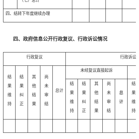
（七）总计
四、结转下年度继续办理
四、政府信息公开行政复议、行政诉讼情况
行政复议
行政诉讼
未经复议直接起诉
结
结
其
尚
结
结
其
尚
结
果
果
他
未
总计
果
果
他
未
总
果
维
纠
结
审
维
纠
结
审
计
维
持
正
果
结
持
正
果
结
持