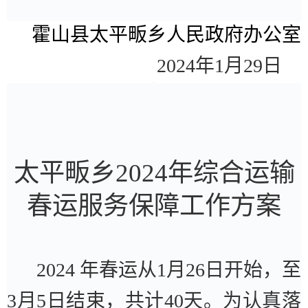
霍山县太平畈乡人民政府办公室
2024
年
1
月
29
日
太平畈乡
2024
年综合运输
春运服务保障工作方案
2024
年春运从
1
月
26
日开始，至
3
月
5
日结束，共计
40
天。为认真落