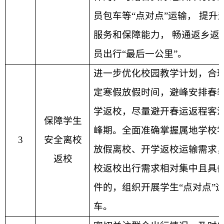
员包车等
“
点对点
”
运输， 提升
服务和保障能力， 畅通返乡返
员出行
“
最后一公里
”
。
进一步优化校园教学计划，合
定寒假放假时间，避峰安排春
学返校，尽量避开春运返程客
保障学生
峰期。全面准确掌握属地学校
3
安全离校
放假离校、开学返校运输需求
返校
校返校出行需求相对集中且具
件的，组织开展学生
“
点对点
”
车。