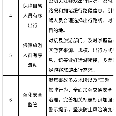
密切关注群众出行情况，及时
保障自驾
路况和拥堵缓行路段信息，引
4
人员有序
驾人员合理选择出行路线、时
出行
目的地。
对接县旅游部门，及时掌握重
保障旅游
区游客来源、规模、出行方式
5
人群有序
息，统筹做好运游衔接，多渠
流动
足游客旅游出行需求。
聚焦事故多发地段以及
“
三超一
驾驶行为，全面加强交通安全
强化安全
6
治理，完善相关标志标识加强
监管
警示提示，坚决防止风险演变