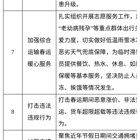
患升级。
扎实组织开展志愿服务工作，
“
老幼病残孕
”
等重点群体出行
加强综合
爱力度，切实做好低温雨雪冰
7
运输春运
恶劣天气兜底保障，为临时滞
暖心服务
员提供餐饮、热水、休息、如
保暖等基本服务，坚决防止人
冻、挨饿等情况发生。
打击春运期间恶意涨价、非法
打击违法
8
运、货车超限超载等违法违规
违规行为
为。
聚焦近年节假日期间交通拥堵