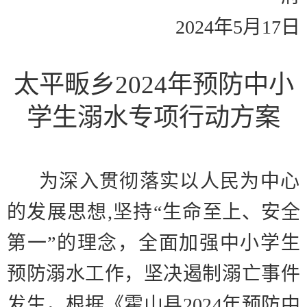
2024
年
5
月
17
日
太平畈乡
2024
年预防中小
学生溺水专项行动方案
为深入贯彻落实以人民为中心
的发展思想
,
坚持
“
生命
至上、安全
第一
”
的理念，全面加强中小学生
预防溺水工作，坚决遏制溺亡事件
发生，根据《霍山县
2024
年预防中