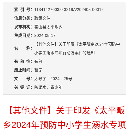
索
引
号：
11341427003243219A/202405-00012
信息分类：
政策文件
发布机构：
霍山县太平畈乡
生成日期：
2024-05-17
【其他文件】关于印发《太平畈乡2024年预防中
名 称：
小学生溺水专项行动方案》的通知
有
效
性：
有效
废止时间：
暂无
文 号：
太政字﹝2024﹞25号
关
键
词：
防溺水、青少年
【其他文件】关于印发《太平畈
乡2024年预防中小学生溺水专项