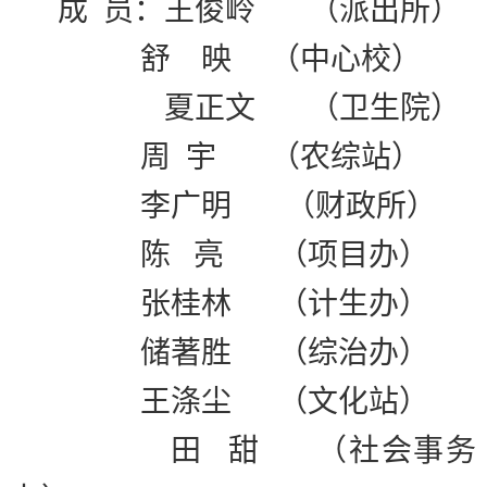
成
员：王俊岭
（派出所）
舒
映
（中心校）
夏正文
（卫生院）
周
宇
（农综站）
李广明
（财政所）
陈
亮
（项目办）
张桂林
（计生办）
储著胜
（综治办）
王涤尘
（文化站）
田
甜
（社会事务