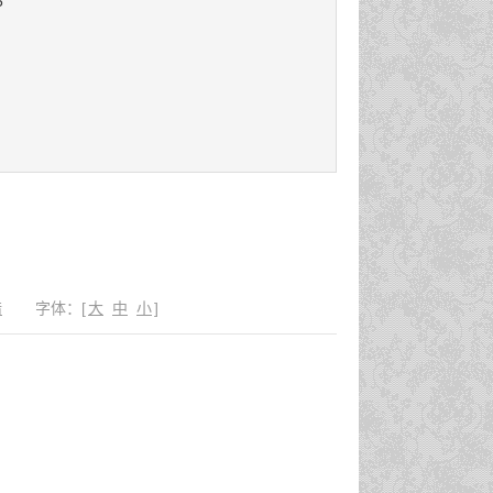
5
错
字体：
[
大
中
小
]