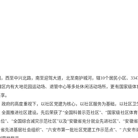
西至中兴北路，南至迎驾大道，北至南护城河，辖10个居民小区、3347户
。辖区内有大地花园运动场、退管中心等多处休闲活动场所，更有国家级
共享。
委、政府的高度重视下，以社区党建为核心，以社区服务为基础，以社区
全面推进社区建设。先后荣获了“全国科普示范社区”、“国家级社区体育健
位”、“全国综合减灾示范社区”以及“安徽省充分就业先进社区”、“安徽省
全省先进基层社会组织”、“六安市第一批社区党建工作示范点”、“ 六安市