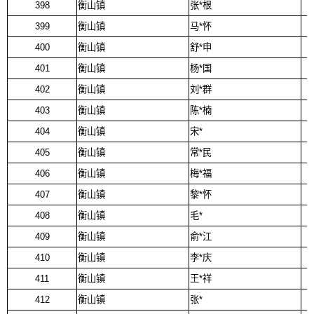
398
衡山镇
张*根
399
衡山镇
马*怀
400
衡山镇
舒*申
401
衡山镇
杨*国
402
衡山镇
刘*群
403
衡山镇
陈*楠
404
衡山镇
宋*
405
衡山镇
常*民
406
衡山镇
梅*福
407
衡山镇
黎*怀
408
衡山镇
毛*
409
衡山镇
俞*江
410
衡山镇
李*庆
411
衡山镇
王*祥
412
衡山镇
张*