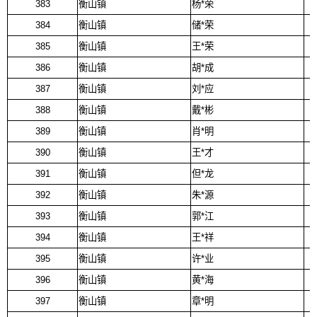
383
衡山镇
杨*荣
384
衡山镇
储*荣
385
衡山镇
王*荣
386
衡山镇
胡*成
387
衡山镇
刘*应
388
衡山镇
戴*彬
389
衡山镇
肖*明
390
衡山镇
王*才
391
衡山镇
但*龙
392
衡山镇
朱*源
393
衡山镇
郭*江
394
衡山镇
王*祥
395
衡山镇
许*业
396
衡山镇
黄*海
397
衡山镇
章*明