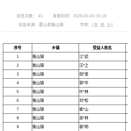
浏览次数：
41
发表时间：2026-03-03 15:18
信息来源：霍山县衡山镇
字体：
[
大
中
小
]
序号
乡镇
受益人姓名
1
衡山镇
江*武
2
衡山镇
汪*之
3
衡山镇
倪*莲
4
衡山镇
郭*华
5
衡山镇
叶*林
6
衡山镇
刘*松
7
衡山镇
崔*山
8
衡山镇
吴*林
9
衡山镇
裴*明