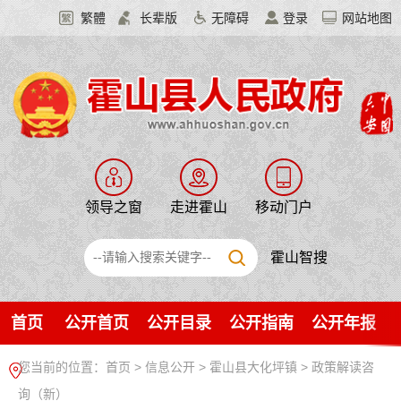
繁體
长辈版
无障碍
登录
网站地图
领导之窗
走进霍山
移动门户
霍山智搜
首页
公开首页
公开目录
公开指南
公开年报
您当前的位置：
首页
>
信息公开
> 霍山县大化坪镇
>
政策解读咨
询（新）