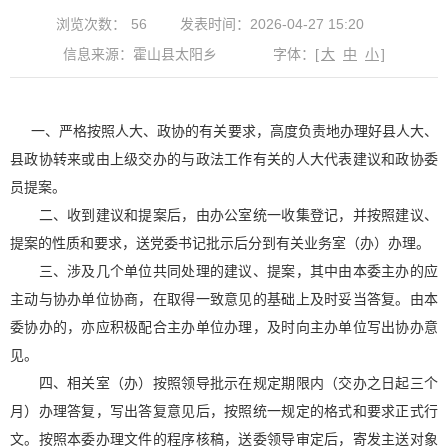
浏览次数：
56
发表时间：2026-04-27 15:20
信息来源：霍山县太阳乡
字体：
[
大
中
小
]
一、严格按照人大、政协的有关要求，高度负责地办理好县人大、
县政协转来或由上级交办的与政法工作有关的人大代表建议和政协委
员提案。
二、收到建议和提案后，由办公室统一收集登记，并按照建议、
提案的性质和要求，送党委书记批示后分到有关业务室（办）办理。
三、涉及几个单位共同处理的建议、提案，其中由本委主办的应
主动与协办单位协商，在取得一致意见的基础上及时妥当答复。由本
委协办的，亦应积极配合主办单位办理，及时向主办单位写出协办意
见。
四、相关室（办）按照领导批示在规定期限内（交办之日起三个
月）办理答复，写出答复意见后，按照统一规定的格式和要求正式行
文。按照本委办理文件的程序核稿，送委领导审定后，寄发主送对象