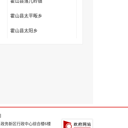
霍山县落儿岭镇
霍山县太平畈乡
霍山县太阳乡
图
：政务新区行政中心综合楼6楼