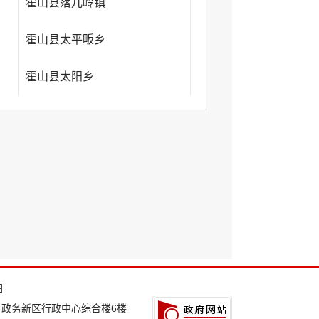
霍山县落儿岭镇
霍山县太平畈乡
霍山县太阳乡
图
：政务新区行政中心综合楼6楼