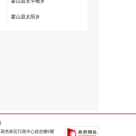
霍山县太平畈乡
霍山县太阳乡
图
：政务新区行政中心综合楼6楼