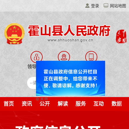
登录
网站地图
领导之窗
走进霍山
移动门户
霍山智搜
首页
资讯
公开
解读
服务
互动
数据