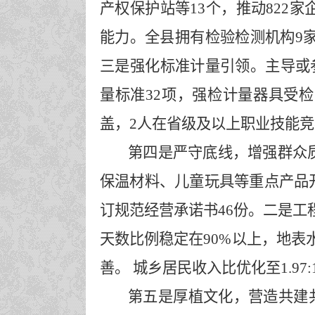
产权保护站等
13个，推动822
能力。
全县拥有检验检测机构
9
三是强化标准计量引领。
主导或
量标准32项，强检计量器具受检率
盖，2人在省级及以上职业技能
第四是
严守底线，增强群众
保温材料、儿童玩具等重点产品
订规范经营承诺书46份。
二是工
天数比例稳定在90%以上，地表
善。
城乡居民收入比优化至
1.
第五是
厚植文化，营造共建