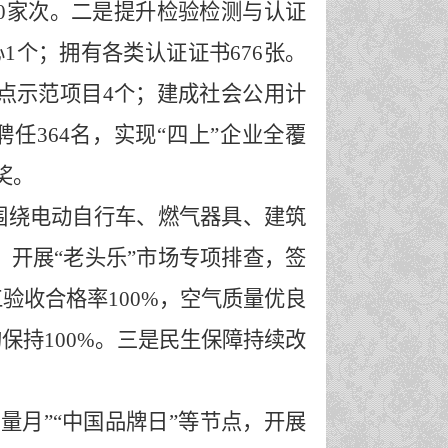
0
家
次
。
二是提升检验检测与认证
心
1个；拥有各类认证证书676张。
试点示范项目4个；建成社会公用计
聘任
364名，实现“四上”企业全覆
奖。
围绕电动自行车、燃气器具、建筑
。
开展
“老头乐”市场专项排查，签
工验收合格率
100%，空气质量优良
持100%。
三是民生保障持续改
量月”
“中国品牌日”等节点，开展