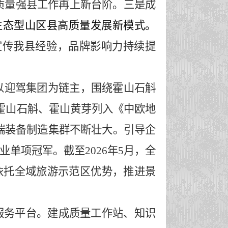
质量
强县
工作再上新台阶
。
三是成
生态型山区县高质量发展新模式。
宣传我县经验，品牌影响力持续提
以迎驾集团为链主，围绕霍山石斛
。霍山石斛、霍山黄芽列入《中欧地
端装备制造集群不断壮大。
引导企
单项冠军。截至2026年
5
月，
全
依托全域旅游示范区优势，推进景
服务平台。
建成质量工作站、知识