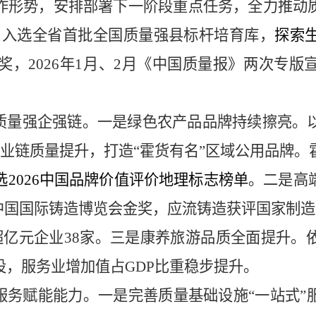
作形势，安排部署下一阶段重点任务，全力推动
月入选
全省首批
全国质量强县
标杆
培育库，
探索
奖，2026年1月、2月《中国质量报》两次专
版
质量强企强链
。
一是绿色农产品品牌持续擦亮。
产业链质量提升，打造“霍货有名”区域公用品牌
选
2026
中国品牌价值评价地理标志榜单
。
二是高
中国国际铸造博览会金奖，应流铸造获评国家制造业
超亿元企业
38家。
三是康养旅游品质全面提升。
设，服务业增加值占
GDP比重稳步提升。
服务赋能能力
。
一是完善质量基础设施
“一站式”