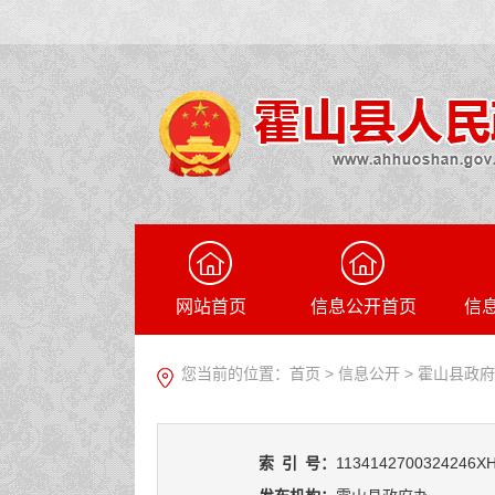
网站首页
信息公开首页
信
您当前的位置：
首页
>
信息公开
> 霍山县政
索
引
号：
1134142700324246XH