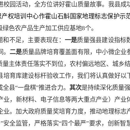
进校园活动，全方位讲好霍山质量故事。
我县
成
识产权培训中心作霍山石斛国家地理标志保护示
级绿色农产品生产加工供应基地
8个。
题和不足，主要表现在：
一
是
质量强县建设指标
间。
二
是
质量品牌培育覆盖面有限，中小微企业
质量主体责任落实不到位，农村偏远地区、城乡
强县培育库建设标杆验收工作，我们将认真做好以
成全县
“一盘棋”推进合力
。
其次
是
持续深化质量
产业，新材料、电子信息等两大重点产业
）
产业
企业。加大政府质量奖培育力度，推动地理标志
特”安全监管，严格落实“四个最严”要求，创新