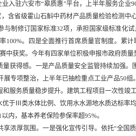
家企业入驻六安市“皋质惠”平台，上半年服务企业
9
家，含省级霍山石斛中药材产品质量检验检测中
参与制修订国家标准
32项，承担国家级标准化
100%。
四是全面推行首席质量官制度。
累计
竞赛中获奖。
今年有四家单位积极申报市政府质量
质量获得感
。
一是产品质量安全监管持续加强。
开展专项整治，上半年
已
抽检重点工业产品
50组
程和服务质量稳步提升。
建筑工程项目一次性竣
水优于Ⅲ类水体比例、饮用水水源地水质达标率均保
97:1以内，基本养老保险参保率超95%。
共享浓厚氛围
。
一是强化宣传引导。
依托
“全国质