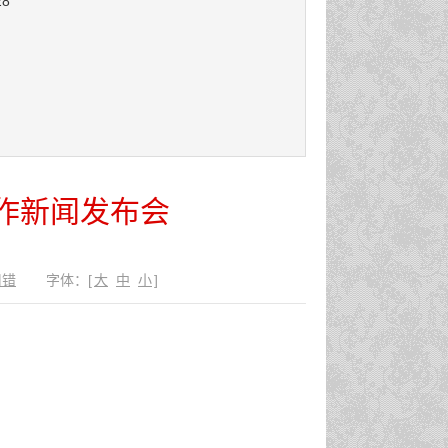
28
工作新闻发布会
纠错
字体：
[
大
中
小
]