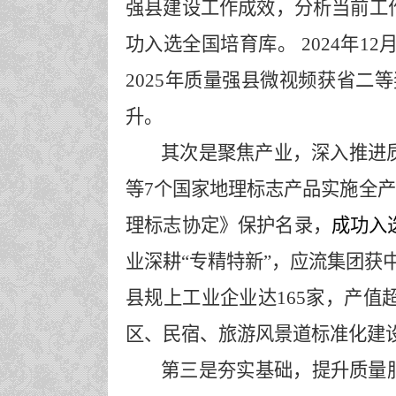
强县建设工作成效，分析当前工
功入选全国培育库。
2024年12
2025年质量强县微视频获省二等
升。
其次是
聚焦产业，深入推进
等
7个国家地理标志产品实施全
理标志协定》保护名录，
成功入
业深耕
“专精特新”，应流集团获
县规上工业企业达
165
家，
产值
区、民宿、旅游风景道标准化建
第三是
夯实基础，提升质量