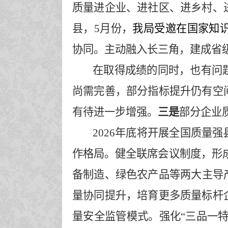
质量进企业、进社区、进乡村、
县
，
5月份，
我局受邀在国家知
协同。
主动融入长三角，建成省
在取得成绩的同时，也有问
尚需完善，部分指标提升仍有空
有待进一步增强。
三
是
部分企业
2026年底将开展全国质量
作格局
。
健全联席会议制度，形
备制造、绿色
农产
品等
两
大主导
量协同提升，培育更多质量标杆
量安全监管模式
。
强化
“三品一