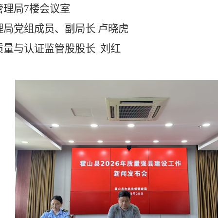
管理
局
7楼会议室
理
局
党组成员、
副局长
卢晓虎
质量与认证监管股股长
刘红