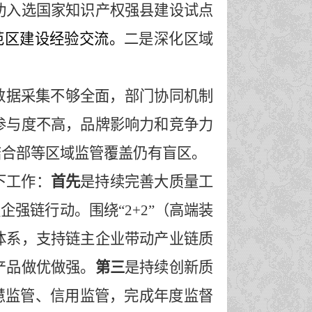
功入选国家知识产权强县建设试点
范区建设经验交流。
二
是深化区域
数据采集不够全面，部门协同机制
参与度不高，品牌影响力和竞争力
结合部等区域监管覆盖仍有盲区。
下工作：
首先
是
持续完善大质量工
强企强链行动
。
围绕
“2+2”
（
高端装
体系，支持链主企业带动产业链质
产品做优做强。
第三
是
持续创新质
智慧监管、信用监管，完成年度监督