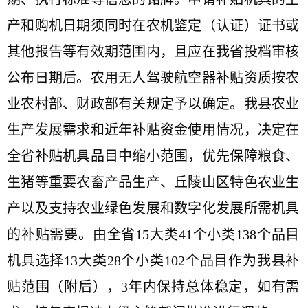
产和购机日期须同时在农机鉴定（认证）证书或
其他报告等有效期范围内，且应在我省投档审核
公布日期后。农用无人驾驶航空器补贴资质按农
业农村部、财政部有关规定予以确定。我县农业
生产发展需求和近年补贴资金使用情况，决定在
全省补贴机具品目中缩小范围，优先保障粮食、
生猪等重要农畜产品生产、丘陵山区特色农业生
产以及支持农业绿色发展和数字化发展所需机具
的补贴需要。由全省
15
大类
41
个小类
138
个品目
机具选择
13
大类
28
个小类
102
个品目作为我县补
贴范围（附后），
3
年内保持总体稳定，如有需