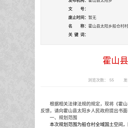
发布机构：
霍山县太阳乡
文 号：
废止时间：
暂无
名 称：
霍山县太阳乡船仓村村庄
关
键
词：
霍山县
浏览次数：
55
发
根据相关法律法规的规定，现将《霍山
反馈，请向霍山县
太阳乡
人民政府提出书面
一、规划范围
本次规划范围为
船仓
村全域国土空间，