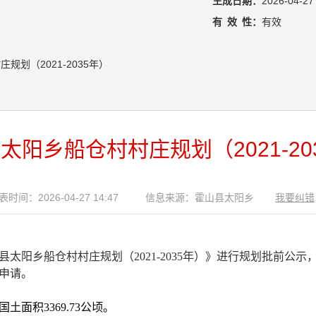
生成日期：
2026-04-27
有
效
性：
有效
规划（2021-2035年）
太阳乡船仓村村庄规划（2021-20
表时间：2026-04-27 14:47
信息来源：霍山县太阳乡
我要纠错
县
太阳
乡
船仓
村村庄
规划
（
2021-2035年）》进行规划批前
申请。
国土面积
3369.73
公顷。