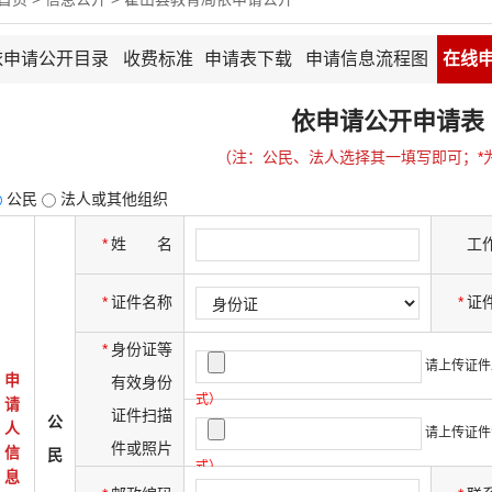
依申请公开目录
收费标准
申请表下载
申请信息流程图
在线
依申请公开申请表
（注：公民、法人选择其一填写即可；
*
公民
法人或其他组织
*
姓
名
工
*
证件名称
*
证
*
身份证等
请上传证件
申
有效身份
式）
请
证件扫描
公
人
请上传证件
件或照片
信
民
式）
息