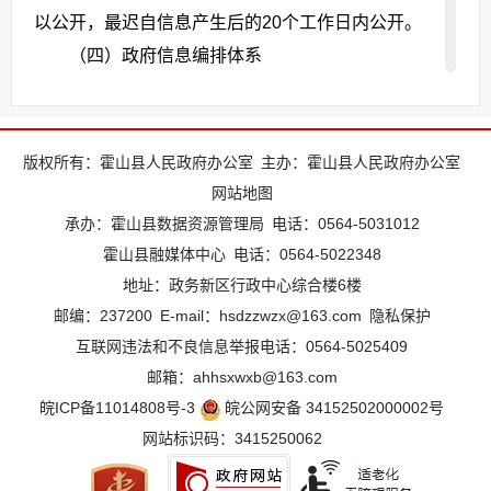
以公开，最迟自信息产生后的20个工作日内公开。
（四）政府信息编排体系
本级政府信息公开目录使用电子文档方式编
排、记录和存储各类信息，主要含以下要素：
组
发
主
信
发
版权所有：霍山县人民政府办公室
主办：霍山县人民政府办公室
索
访
关
配
布
题
网站地图
名
息
文
布
引
问
键
承办：霍山县数据资源管理局
电话：0564-5031012
分
机
分
称
来
号
日
号
量
词
霍山县融媒体中心
电话：0564-5022348
类
构
类
源
期
地址：政务新区行政中心综合楼6楼
1.索引号：索引号是为方便信息索取所编排的信
邮编：237200
E-mail：hsdzzwzx@163.com
隐私保护
息编码，每条信息有惟一的信息索引号。
互联网违法和不良信息举报电话：0564-5025409
2.组配分类：根据目录分类进行选择。
邮箱：ahhsxwxb@163.com
3.发布机构：信息为一个机构产生时，该机构为
皖ICP备11014808号-3
皖公网安备 34152502000002号
发布机构。信息为几个机构联合产生时，文件类以
网站标识码：3415250062
谁编制文号，则该机构为发布机构；非文件类以谁