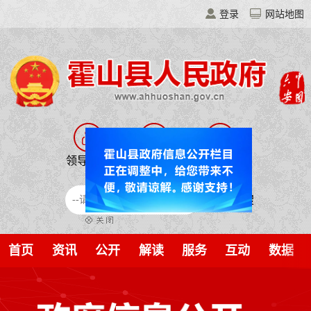
登录
网站地图
领导之窗
走进霍山
移动门户
霍山智搜
首页
资讯
公开
解读
服务
互动
数据