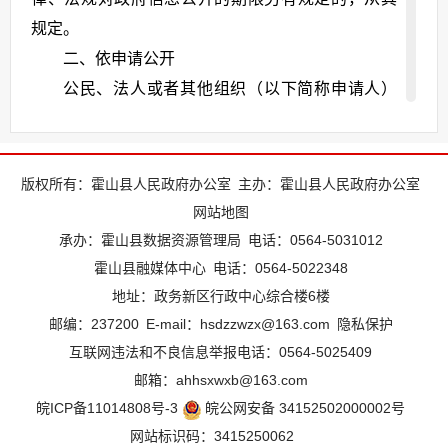
规定。
二、依申请公开
公民、法人或者其他组织（以下简称申请人）
可申请霍山县自然资源和规划局主动公开以外的政
府信息。本机关在公开政府信息前，将依照《中华
人民共和国保守国家秘密法》以及其他法律、法规
版权所有：霍山县人民政府办公室
主办：霍山县人民政府办公室
和国家有关规定对拟公开的政府信息进行审查。
网站地图
（一）受理机构
承办：霍山县数据资源管理局
电话：0564-5031012
本机关信息公开申请受理机构：霍山县自然资
霍山县融媒体中心
电话：0564-5022348
地址：政务新区行政中心综合楼6楼
源和规划局办公室；办公（邮寄）地址：
霍山县衡
邮编：237200
E-mail：hsdzzwzx@163.com
隐私保护
山镇霍山大道创新大厦611室
；办公时间：法定工
互联网违法和不良信息举报电话：0564-5025409
作日8点-12点，14点30分-17点30分；联系电话：
邮箱：ahhsxwxb@163.com
0564-5038893，传真号码：0564-5022118；邮政
皖ICP备11014808号-3
皖公网安备 34152502000002号
编码：237200。
网站标识码：3415250062