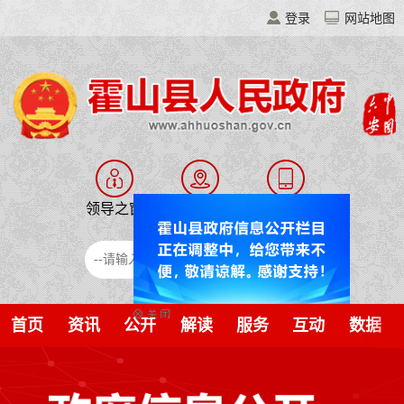
登录
网站地图
领导之窗
走进霍山
移动门户
霍山智搜
首页
资讯
公开
解读
服务
互动
数据