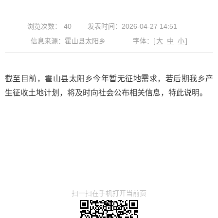
浏览次数：
40
发表时间：2026-04-27 14:51
信息来源：霍山县太阳乡
字体：
[
大
中
小
]
截至目前，
霍山县太阳乡今年暂无征地需求，若后期我乡产
生征收土地计划，将及时向社会公布相关信息
，特此说明。
扫一扫在手机打开当前页