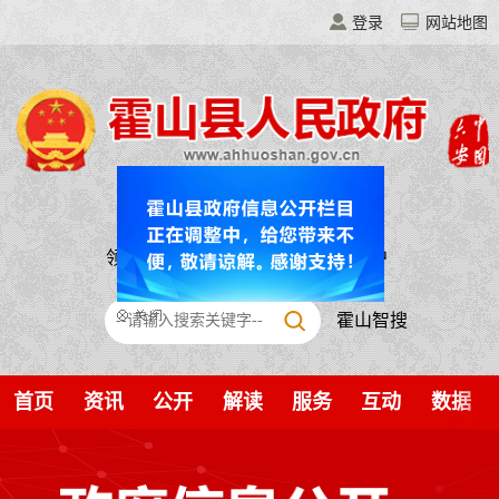
登录
网站地图
领导之窗
走进霍山
移动门户
霍山智搜
首页
资讯
公开
解读
服务
互动
数据