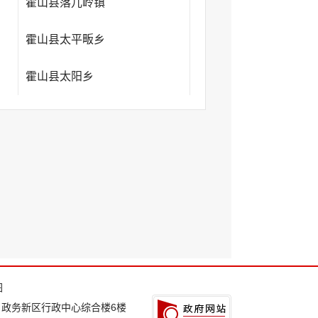
霍山县落儿岭镇
霍山县太平畈乡
霍山县太阳乡
图
：政务新区行政中心综合楼6楼