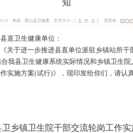
知
10:15
来源：霍山县卫健委
文字大小：[
大
中
小
]
背景色：
，县直卫生健康单位：
局《关于进一步推进县直单位派驻乡镇站所干
，结合我县卫生健康系统
实际情况
和乡镇卫生院
工作实施方案
(试行)
》，现印发给你们，请认
县卫乡镇卫生院干部交流轮岗
工作实