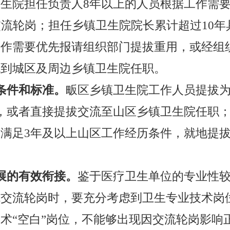
卫生院担任
负责人
8年以上的人员根据工作需
交流
轮岗
；担任
乡镇卫生院
院长累计超过
10
年
工作需要优先报请组织部门提拔重用，或经组
流到城区及周边乡镇卫生院任职。
条件和标准
。
畈区乡镇卫生院工作人员提拔
，或者
直接
提拔
交流
至山区乡镇卫生院任职
要满足
3年及以上山区工作经历条件，就地提
展的有效衔接
。
鉴于医疗卫生单位的专业性
施交流轮岗时，要充分考虑到卫生专业技术岗
技术
“空白”岗位，不能够出现因交流轮岗影响