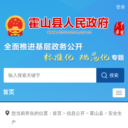
登录
首页
导
您当前所在的位置：
首页
>
信息公开
>
霍山县
>
安全生
航
产