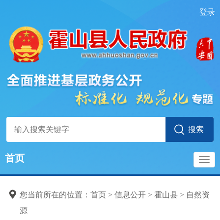
登录
首页
导
您当前所在的位置：
首页
>
信息公开
>
霍山县
>
自然资
航
源