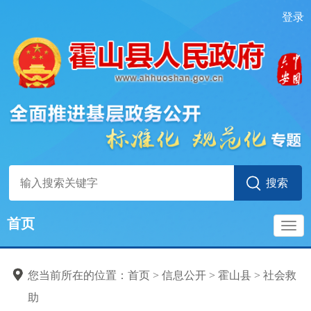
登录
首页
导
您当前所在的位置：
首页
>
信息公开
>
霍山县
>
社会救
航
助