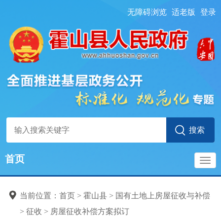
无障碍浏览
适老版
登录
首页
导
当前位置：
首页
> 霍山县
>
国有土地上房屋征收与补偿
航
>
征收
>
房屋征收补偿方案拟订